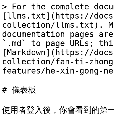
> For the complete docu
[llms.txt](https://docs
collection/llms.txt). M
documentation pages are
`.md` to page URLs; thi
[Markdown](https://docs
collection/fan-ti-zhong
features/he-xin-gong-ne
# 儀表板

使用者登入後，你會看到的第